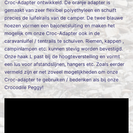
Croc-Adapter ontwikkeld. De oranje adapter is
gemaakt van zeer flexibel polyethyleen en schuift
precies de luifelrails van de camper. De twee blauwe
hoezen vormen een bajonetsluiting en maken het
mogelijk om onze Croc-Adapter ook in de
caravanluifel / tentrails te schuiven. Riemen, kappen ,
campinlampen etc. kunnen stevig worden bevestigd.
Onze haak L past bij de hoogteverstelling en vormt
een lus voor afstandslijnen, hangers etc. Zoals eerder
vermeld zijn er net zoveel mogelijkheden om onze
Croc-adapter te gebruiken / bedenken als bij onze
Crocodile Peggy!