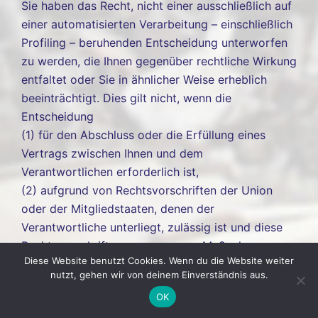
Sie haben das Recht, nicht einer ausschließlich auf
einer automatisierten Verarbeitung – einschließlich
Profiling – beruhenden Entscheidung unterworfen
zu werden, die Ihnen gegenüber rechtliche Wirkung
entfaltet oder Sie in ähnlicher Weise erheblich
beeinträchtigt. Dies gilt nicht, wenn die
Entscheidung
(1) für den Abschluss oder die Erfüllung eines
Vertrags zwischen Ihnen und dem
Verantwortlichen erforderlich ist,
(2) aufgrund von Rechtsvorschriften der Union
oder der Mitgliedstaaten, denen der
Verantwortliche unterliegt, zulässig ist und diese
Rechtsvorschriften angemessene Maßnahmen zur
Diese Website benutzt Cookies. Wenn du die Website weiter
Wahrung Ihrer Rechte und Freiheiten sowie Ihrer
nutzt, gehen wir von deinem Einverständnis aus.
berechtigten Interessen enthalten oder
OK
(3) mit Ihrer ausdrücklichen Einwilligung erfolgt.